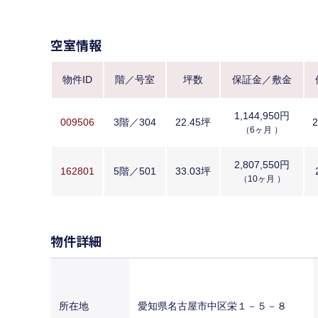
空室情報
物件ID
階／号室
坪数
保証金／敷金
1,144,950円
009506
3階／304
22.45坪
（6ヶ月 ）
2,807,550円
162801
5階／501
33.03坪
（10ヶ月 ）
物件詳細
所在地
愛知県名古屋市中区栄１－５－８