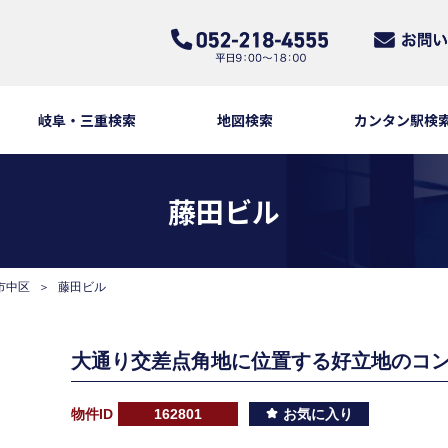
岐阜・三重検索
地図検索
カンタン駅検
藤田ビル
市中区
藤田ビル
大通り交差点角地に位置する好立地のコ
物件ID
162801
お気に入り