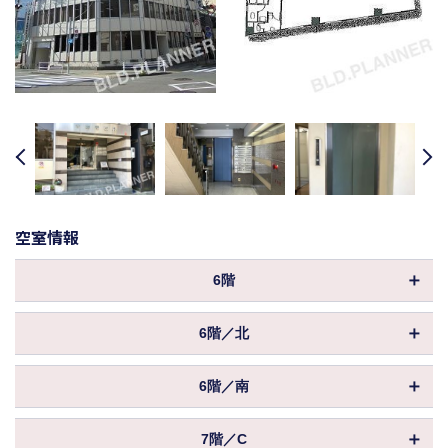
revious
Next
空室情報
6階
物件ID
167616
6階／北
坪数
20.65坪
物件ID
052790
2,065,000円
6階／南
保証金／敷金
坪数
（約10ヶ月 ）
15.78坪
物件ID
008647
償却
0%
1,578,000円
7階／C
保証金／敷金