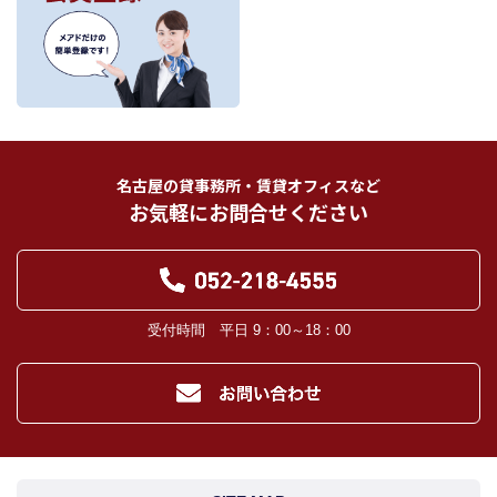
内容に応じて、氏名、住所、電話番号、生年月日、不動産物件情報、成約情報
を、書面、郵便物、電話、インターネット、電子メール、広告媒体等で次の 1.～
11.記載の第三者に提供されます。なお、お客様からの申出がありましたら、提供
は停止いたします。
フリーワード検索
お客様から委託を受けた事項についての契約の相手方となる者、その見込者。
他の宅地建物取引業者。
インターネット広告、その他広告の掲載事業者及び団体。
指定流通機構（専属専任媒介契約、専任媒介契約が提携された場合には、宅地
建物取引業法に基づき、指定流通機構への登録及び成約情報の通知が宅地建物
名古屋の貸事務所・賃貸オフィスなど
取引業者に義務付けられます。）
お気軽にお問合せください
登記に関する司法書士、土地家屋調査士。
融資等に関する金融機関関係。
対象不動産について管理の必要がある場合における管理業者。
当社の管理が生じる場合は、管理委託契約の重要事項説明書に定める業務委託
先及び管理費引き落としの際の振込先金融機関、管理組合役員。
入居希望者様の信用照合のための信用情報機関（必要な場合）。
受付時間 平日 9：00～18：00
入居者様が賃料を滞納した場合の滞納取立者。
お客様にとって有用と思われる当社提携先。
４．個人情報の保護対策
当社の従業者に対して個人情報保護のための教育を定期的に行い、お客様の個
人情報を厳重に管理いたします。
当社のデータベース等に対する必要な安全管理措置を実施いたします。
５．個人情報処理の外部委託