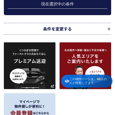
携先のご案内や商品の発送、関連するアフターサービス、また、管理において
現在選択中の条件
のメンテナンス等の業務に関するお知らせ等に利用します。
宅地建物取引業法第49条に基づく帳簿及びその資料として保管します。
不動産の売買、賃貸等に関する価格査定に利用します。価格査定に用いた成約
情報は、宅地建物取引業法第34条の2第2項に規定する「意見の根拠」として仲
介の依頼者に提供することがあります。
条件を変更する
下記３記載の第三者に提供します。
２．当社が保有している個人情報と利用目的
当社は、当社との不動産取引に伴い賃貸物件の入居希望者様・入居者様、売買
物件の申込者様・購入者様管理もしくは媒介の委託を受けた不動産の所有者そ
の他権利者様から受領した申込書、契約書等に記載された個人情報、その他適
市区町村
路線・駅
地図
から検索
から検索
から検索
正な手段で入手した個人情報を有しています。
お客様との契約の履行、賃貸取引にあっては契約管理、売買取引にあっては契
約後の管理・アフターサービス実施のため利用します。
条件を追加
当社は、当社の他の不動産物件におけるサービスの紹介並びにお客様にとって
有用と思われる当社提携先の商品・サービス等を紹介するためのダイレクトメ
この物件ページを、
60
人の
人が閲覧してます。
～
ールの発送等のために、お宮様の個人情報のうち住所、氏名、電話番号、メー
ルアドレスの情報を利用させていただきます。このための利用は、お客様から
の申し出により取り止めます。
～
３．個人情報の第三者への提供
当社が保有する個人情報は、お客様との契約の履行、賃貸取引にあっては契約管
理、売買取引にあっては契約後の管理・アフターサービスの実施のため、業務の