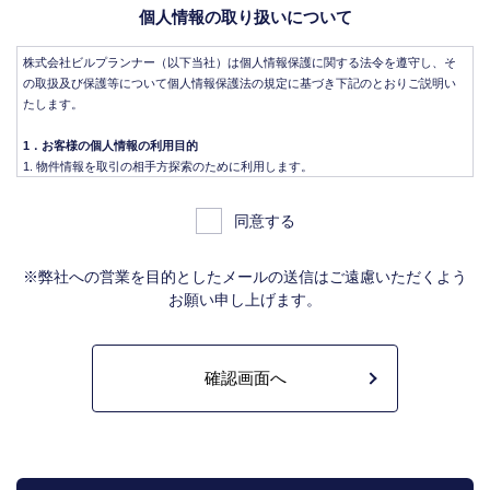
個人情報の取り扱いについて
株式会社ビルプランナー（以下当社）は個人情報保護に関する法令を遵守し、そ
の取扱及び保護等について個人情報保護法の規定に基づき下記のとおりご説明い
たします。
1．お客様の個人情報の利用目的
物件情報を取引の相手方探索のために利用します。
物件情報をインターネット、チラシ等広告をするために利用します。
物件情報を、取引の相手方探索のため指定流通機構の物件検索システム（レイ
同意する
ンズ）に登録する場合があります。なお契約後、指定流通機構（宅地建物取引
業法により、国土交通大臣の指定を受けた機構。）に対し、成約情報（成約情
報は、成約した物件の、物件概要、契約年月日、成約価格などの情報で、氏名
※弊社への営業を目的としたメールの送信はご遠慮いただくよう
は含みません。）を提供します。指定流通機構は、物件情報及び成約情報を指
お願い申し上げます。
定流通機構の会員たる宅地建物取引業者や公的な団体に電子データや紙媒体で
提供することなどの宅地建物取引業法に規定された指定流通機構の業務のため
に利用します。
不動産の売買契約又は賃貸契約の相手方を探索すること、及び売買、賃貸借、
仲介、管理等の契約を締結し、契約に基づく役務を提供することに利用しま
す。
管理が伴う場合には、マンション等の管理組合で締結した管理委託契約業務履
行のため利用します。
上記、1.から 5.の業務に付随する、お客様にとって有用と思われる当社及び提