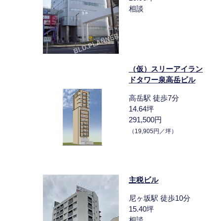
相談
（仮）スリーアイラン
ドタワー泉高岳ビル
高岳駅 徒歩7分
14.64坪
291,500円
（19,905円／坪）
主税ビル
尼ヶ坂駅 徒歩10分
15.40坪
相談