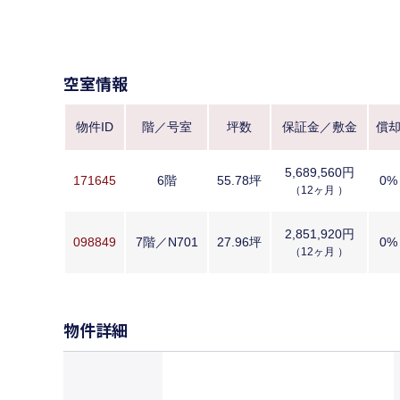
空室情報
物件ID
階／号室
坪数
保証金／敷金
償
5,689,560円
171645
6階
55.78坪
0%
（12ヶ月 ）
2,851,920円
098849
7階／N701
27.96坪
0%
（12ヶ月 ）
物件詳細