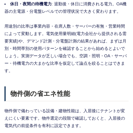
休日・夜間の待機電力
: 退勤後・休日に消費される電力。OA機
器の主電源・分電盤レベルでの管理状況で大きく変わります。
用途別の比率は事業内容・在席人数・サーバーの有無・営業時間
によって変動します。電気使用量明細(電力会社から提供される需
要実績)や、デマンド計測・分電盤計測の結果があれば、まずは月
別・時間帯別の使用パターンを確認することから始めるとよいで
しょう。実測データが乏しい場合でも、空調・照明・OA・サーバ
ー・待機電力の大まかな比率を仮定して論点を絞ることはできま
す。
物件側の省エネ性能
物件側で備わっている設備・建物性能は、入居後にテナントが変
えにくい要素です。物件選定の段階で確認しておくと、入居後の
電気代の前提条件を有利に設定できます。