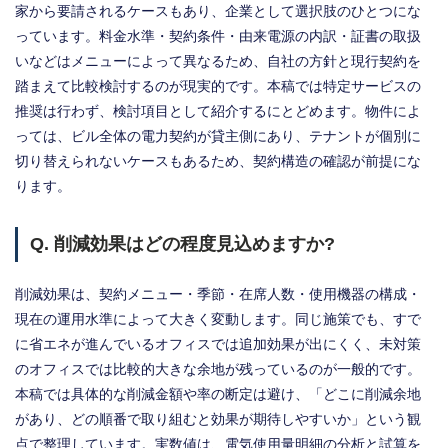
家から要請されるケースもあり、企業として選択肢のひとつにな
っています。料金水準・契約条件・由来電源の内訳・証書の取扱
いなどはメニューによって異なるため、自社の方針と現行契約を
踏まえて比較検討するのが現実的です。本稿では特定サービスの
推奨は行わず、検討項目として紹介するにとどめます。物件によ
っては、ビル全体の電力契約が貸主側にあり、テナントが個別に
切り替えられないケースもあるため、契約構造の確認が前提にな
ります。
Q. 削減効果はどの程度見込めますか?
削減効果は、契約メニュー・季節・在席人数・使用機器の構成・
現在の運用水準によって大きく変動します。同じ施策でも、すで
に省エネが進んでいるオフィスでは追加効果が出にくく、未対策
のオフィスでは比較的大きな余地が残っているのが一般的です。
本稿では具体的な削減金額や率の断定は避け、「どこに削減余地
があり、どの順番で取り組むと効果が期待しやすいか」という観
点で整理しています。実数値は、電気使用量明細の分析と試算を