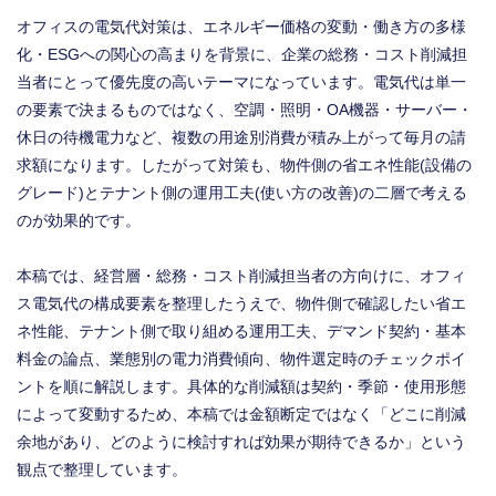
オフィスの電気代対策は、エネルギー価格の変動・働き方の多様
化・ESGへの関心の高まりを背景に、企業の総務・コスト削減担
当者にとって優先度の高いテーマになっています。電気代は単一
の要素で決まるものではなく、空調・照明・OA機器・サーバー・
休日の待機電力など、複数の用途別消費が積み上がって毎月の請
求額になります。したがって対策も、物件側の省エネ性能(設備の
グレード)とテナント側の運用工夫(使い方の改善)の二層で考える
のが効果的です。
本稿では、経営層・総務・コスト削減担当者の方向けに、オフィ
ス電気代の構成要素を整理したうえで、物件側で確認したい省エ
ネ性能、テナント側で取り組める運用工夫、デマンド契約・基本
料金の論点、業態別の電力消費傾向、物件選定時のチェックポイ
ントを順に解説します。具体的な削減額は契約・季節・使用形態
によって変動するため、本稿では金額断定ではなく「どこに削減
余地があり、どのように検討すれば効果が期待できるか」という
観点で整理しています。