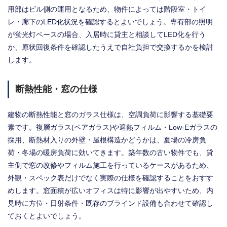
用部はビル側の運用となるため、物件によっては階段室・トイ
レ・廊下のLED化状況を確認するとよいでしょう。専有部の照明
が蛍光灯ベースの場合、入居時に貸主と相談してLED化を行う
か、原状回復条件を確認したうえで自社負担で交換するかを検討
します。
断熱性能・窓の仕様
建物の断熱性能と窓のガラス仕様は、空調負荷に影響する基礎要
素です。複層ガラス(ペアガラス)や遮熱フィルム・Low-Eガラスの
採用、断熱材入りの外壁・屋根構造かどうかは、夏場の冷房負
荷・冬場の暖房負荷に効いてきます。築年数の古い物件でも、貸
主側で窓の改修やフィルム施工を行っているケースがあるため、
外観・スペック表だけでなく実際の仕様を確認することをおすす
めします。窓面積が広いオフィスは特に影響が出やすいため、内
見時に方位・日射条件・既存のブラインド設備も合わせて確認し
ておくとよいでしょう。