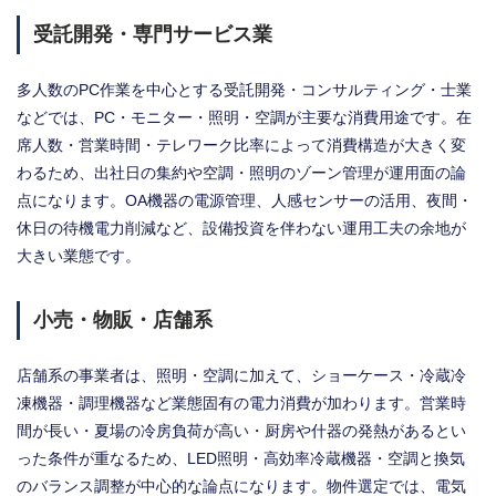
受託開発・専門サービス業
多人数のPC作業を中心とする受託開発・コンサルティング・士業
などでは、PC・モニター・照明・空調が主要な消費用途です。在
席人数・営業時間・テレワーク比率によって消費構造が大きく変
わるため、出社日の集約や空調・照明のゾーン管理が運用面の論
点になります。OA機器の電源管理、人感センサーの活用、夜間・
休日の待機電力削減など、設備投資を伴わない運用工夫の余地が
大きい業態です。
小売・物販・店舗系
店舗系の事業者は、照明・空調に加えて、ショーケース・冷蔵冷
凍機器・調理機器など業態固有の電力消費が加わります。営業時
間が長い・夏場の冷房負荷が高い・厨房や什器の発熱があるとい
った条件が重なるため、LED照明・高効率冷蔵機器・空調と換気
のバランス調整が中心的な論点になります。物件選定では、電気