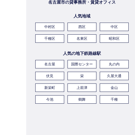
名古屋市の貸事務所・賃貸オフィス
人気地域
中村区
西区
中区
千種区
名東区
昭和区
人気の地下鉄路線駅
名古屋
国際センター
丸の内
伏見
栄
久屋大通
新栄町
上前津
金山
今池
鶴舞
千種