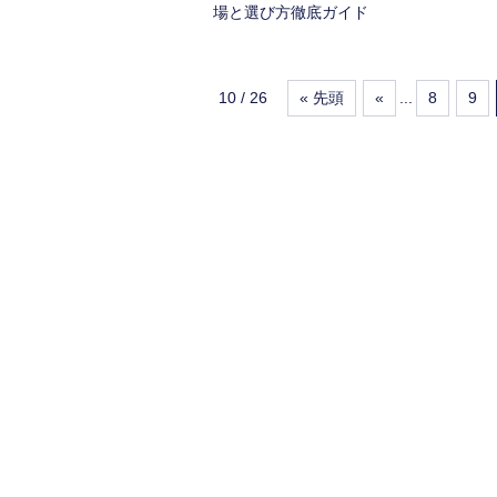
場と選び方徹底ガイド
10 / 26
« 先頭
«
...
8
9