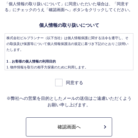
「個人情報の取り扱いについて」に同意いただいた場合は、「同意す
る」にチェックのうえ「確認画面へ」ボタンをクリックしてください。
個人情報の取り扱いについて
株式会社ビルプランナー（以下当社）は個人情報保護に関する法令を遵守し、そ
の取扱及び保護等について個人情報保護法の規定に基づき下記のとおりご説明い
たします。
1．お客様の個人情報の利用目的
物件情報を取引の相手方探索のために利用します。
物件情報をインターネット、チラシ等広告をするために利用します。
物件情報を、取引の相手方探索のため指定流通機構の物件検索システム（レイ
同意する
ンズ）に登録する場合があります。なお契約後、指定流通機構（宅地建物取引
業法により、国土交通大臣の指定を受けた機構。）に対し、成約情報（成約情
報は、成約した物件の、物件概要、契約年月日、成約価格などの情報で、氏名
※弊社への営業を目的としたメールの送信はご遠慮いただくよう
は含みません。）を提供します。指定流通機構は、物件情報及び成約情報を指
お願い申し上げます。
定流通機構の会員たる宅地建物取引業者や公的な団体に電子データや紙媒体で
提供することなどの宅地建物取引業法に規定された指定流通機構の業務のため
に利用します。
不動産の売買契約又は賃貸契約の相手方を探索すること、及び売買、賃貸借、
仲介、管理等の契約を締結し、契約に基づく役務を提供することに利用しま
す。