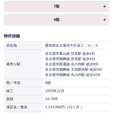
賃料
共益費
物件ID
030559
（11,550円／坪）
償却
（3,850円／坪）
0%
保証金／敷金
相談
7階
坪数
75.08坪
入居
即入居
420,172円
95,095円
償却
0%
賃料
共益費
物件ID
158526
（8,250円／坪）
（3,850円／坪）
6,757,200円
9階
保証金／敷金
共益費
込
坪数
（12ヶ月 ）
27.76坪
入居
即入居
203,775円
賃料
物件ID
135083
賃料
相談
（8,250円／坪）
償却
0%
2,498,400円
保証金／敷金
物件詳細
坪数
（12ヶ月 ）
93.86坪
入居
2026年11月～
入居
即入居
289,058円
共益費
償却
（3,850円／坪）
0%
8,447,400円
所在地
愛知県名古屋市中区栄２－９－３
保証金／敷金
（12ヶ月 ）
619,410円
106,876円
名古屋市東山線 伏見駅 徒歩4分
賃料
共益費
（8,250円／坪）
償却
（3,850円／坪）
0%
名古屋市鶴舞線 伏見駅 徒歩4分
最寄り駅
名古屋市桜通線 丸の内駅 徒歩9分
入居
即入居
229,020円
361,361円
賃料
共益費
名古屋市鶴舞線 大須観音駅 徒歩9分
（8,250円／坪）
（3,850円／坪）
名古屋市鶴舞線 丸の内駅 徒歩10分
入居
即入居
774,345円
賃料
階／号室
6階
（8,250円／坪）
竣工
1976年12月
入居
即入居
面積
24.70坪
保証金／敷金
2,223,000円（12ヶ月 ）