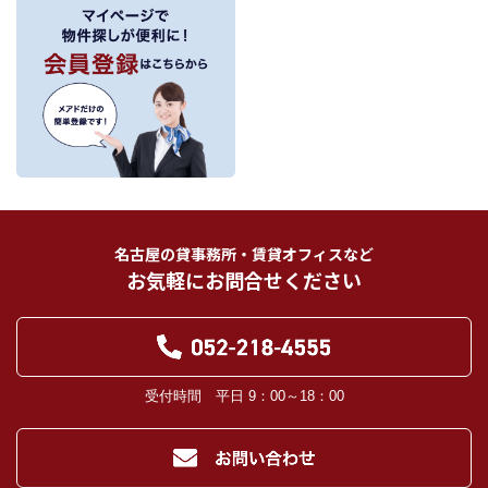
～
３．個人情報の第三者への提供
当社が保有する個人情報は、お客様との契約の履行、賃貸取引にあっては契約管
理、売買取引にあっては契約後の管理・アフターサービスの実施のため、業務の
内容に応じて、氏名、住所、電話番号、生年月日、不動産物件情報、成約情報
を、書面、郵便物、電話、インターネット、電子メール、広告媒体等で次の 1.～
11.記載の第三者に提供されます。なお、お客様からの申出がありましたら、提供
は停止いたします。
フリーワード検索
お客様から委託を受けた事項についての契約の相手方となる者、その見込者。
他の宅地建物取引業者。
インターネット広告、その他広告の掲載事業者及び団体。
指定流通機構（専属専任媒介契約、専任媒介契約が提携された場合には、宅地
建物取引業法に基づき、指定流通機構への登録及び成約情報の通知が宅地建物
名古屋の貸事務所・賃貸オフィスなど
取引業者に義務付けられます。）
お気軽にお問合せください
登記に関する司法書士、土地家屋調査士。
融資等に関する金融機関関係。
対象不動産について管理の必要がある場合における管理業者。
当社の管理が生じる場合は、管理委託契約の重要事項説明書に定める業務委託
先及び管理費引き落としの際の振込先金融機関、管理組合役員。
入居希望者様の信用照合のための信用情報機関（必要な場合）。
受付時間 平日 9：00～18：00
入居者様が賃料を滞納した場合の滞納取立者。
お客様にとって有用と思われる当社提携先。
４．個人情報の保護対策
当社の従業者に対して個人情報保護のための教育を定期的に行い、お客様の個