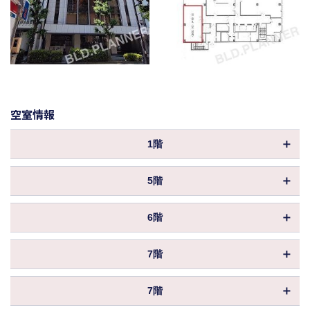
空室情報
1階
物件ID
015371
5階
坪数
169.64坪
物件ID
168612
21,374,640円
6階
保証金／敷金
坪数
（12ヶ月 ）
50.93坪
物件ID
013477
償却
0%
4,583,700円
7階
保証金／敷金
坪数
（12ヶ月 ）
24.70坪
653,114円
共益費
物件ID
013478
償却
（3,850円／坪）
0%
2,223,000円
7階
保証金／敷金
坪数
（12ヶ月 ）
16.86坪
1,959,342円
196,080円