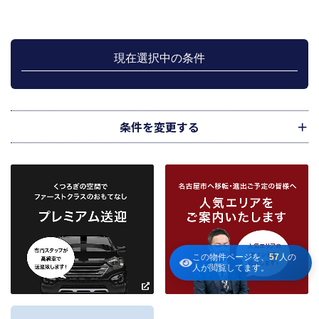
管理が伴う場合には、マンション等の管理組合で締結した管理委託契約業務履
行のため利用します。
上記、1.から 5.の業務に付随する、お客様にとって有用と思われる当社及び提
携先のご案内や商品の発送、関連するアフターサービス、また、管理において
現在選択中の条件
のメンテナンス等の業務に関するお知らせ等に利用します。
宅地建物取引業法第49条に基づく帳簿及びその資料として保管します。
不動産の売買、賃貸等に関する価格査定に利用します。価格査定に用いた成約
情報は、宅地建物取引業法第34条の2第2項に規定する「意見の根拠」として仲
介の依頼者に提供することがあります。
条件を変更する
下記３記載の第三者に提供します。
２．当社が保有している個人情報と利用目的
当社は、当社との不動産取引に伴い賃貸物件の入居希望者様・入居者様、売買
物件の申込者様・購入者様管理もしくは媒介の委託を受けた不動産の所有者そ
の他権利者様から受領した申込書、契約書等に記載された個人情報、その他適
市区町村
路線・駅
地図
から検索
から検索
から検索
正な手段で入手した個人情報を有しています。
お客様との契約の履行、賃貸取引にあっては契約管理、売買取引にあっては契
約後の管理・アフターサービス実施のため利用します。
条件を追加
当社は、当社の他の不動産物件におけるサービスの紹介並びにお客様にとって
この物件ページを、
57
人の
有用と思われる当社提携先の商品・サービス等を紹介するためのダイレクトメ
人が閲覧してます。
～
ールの発送等のために、お宮様の個人情報のうち住所、氏名、電話番号、メー
ルアドレスの情報を利用させていただきます。このための利用は、お客様から
の申し出により取り止めます。