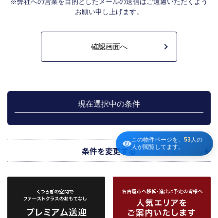
※弊社への営業を目的としたメールの送信はご遠慮いただくよう
は含みません。）を提供します。指定流通機構は、物件情報及び成約情報を指
お願い申し上げます。
定流通機構の会員たる宅地建物取引業者や公的な団体に電子データや紙媒体で
提供することなどの宅地建物取引業法に規定された指定流通機構の業務のため
に利用します。
不動産の売買契約又は賃貸契約の相手方を探索すること、及び売買、賃貸借、
仲介、管理等の契約を締結し、契約に基づく役務を提供することに利用しま
す。
管理が伴う場合には、マンション等の管理組合で締結した管理委託契約業務履
行のため利用します。
上記、1.から 5.の業務に付随する、お客様にとって有用と思われる当社及び提
携先のご案内や商品の発送、関連するアフターサービス、また、管理において
現在選択中の条件
のメンテナンス等の業務に関するお知らせ等に利用します。
宅地建物取引業法第49条に基づく帳簿及びその資料として保管します。
不動産の売買、賃貸等に関する価格査定に利用します。価格査定に用いた成約
情報は、宅地建物取引業法第34条の2第2項に規定する「意見の根拠」として仲
この物件ページを、
53
人の
人が閲覧してます。
介の依頼者に提供することがあります。
条件を変更する
下記３記載の第三者に提供します。
２．当社が保有している個人情報と利用目的
当社は、当社との不動産取引に伴い賃貸物件の入居希望者様・入居者様、売買
物件の申込者様・購入者様管理もしくは媒介の委託を受けた不動産の所有者そ
の他権利者様から受領した申込書、契約書等に記載された個人情報、その他適
市区町村
路線・駅
地図
から検索
から検索
から検索
正な手段で入手した個人情報を有しています。
お客様との契約の履行、賃貸取引にあっては契約管理、売買取引にあっては契