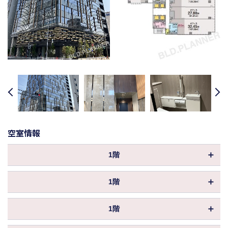
revious
Next
空室情報
1階
物件ID
167287
1階
坪数
25.08坪
物件ID
167288
保証金／敷金
相談
1階
坪数
40.91坪
償却
物件ID
167289