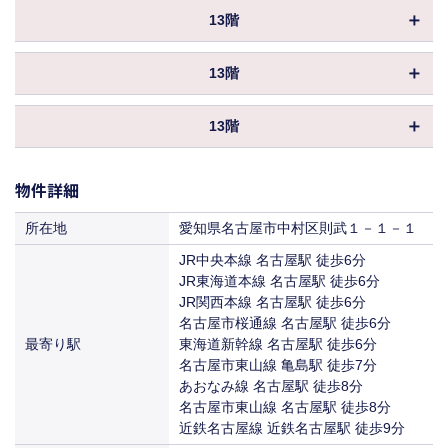
物件ID
167354
賃料
相談
保証金／敷金
相談
13階
共益費
込
坪数
55.44坪
入居
即入居
償却
物件ID
167356
賃料
相談
保証金／敷金
相談
13階
共益費
込
坪数
37.89坪
入居
即入居
償却
物件ID
167357
賃料
相談
保証金／敷金
相談
13階
共益費
込
坪数
27.80坪
入居
即入居
償却
物件ID
167358
賃料
相談
保証金／敷金
相談
共益費
込
物件詳細
坪数
32.45坪
入居
即入居
償却
賃料
相談
保証金／敷金
相談
所在地
愛知県名古屋市中村区則武１－１－１
共益費
込
入居
即入居
償却
JR中央本線 名古屋駅 徒歩6分
賃料
相談
JR東海道本線 名古屋駅 徒歩6分
共益費
込
入居
JR関西本線 名古屋駅 徒歩6分
即入居
賃料
名古屋市桜通線 名古屋駅 徒歩6分
相談
最寄り駅
東海道新幹線 名古屋駅 徒歩6分
入居
即入居
名古屋市東山線 亀島駅 徒歩7分
あおなみ線 名古屋駅 徒歩8分
名古屋市東山線 名古屋駅 徒歩8分
近鉄名古屋線 近鉄名古屋駅 徒歩9分