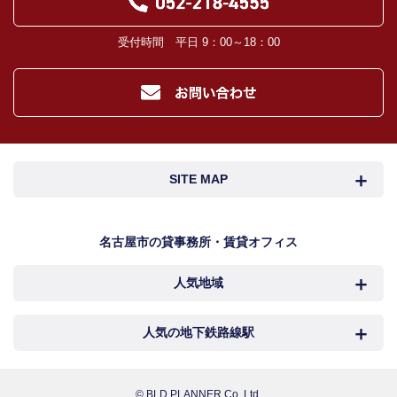
先及び管理費引き落としの際の振込先金融機関、管理組合役員。
入居希望者様の信用照合のための信用情報機関（必要な場合）。
受付時間 平日 9：00～18：00
入居者様が賃料を滞納した場合の滞納取立者。
お客様にとって有用と思われる当社提携先。
４．個人情報の保護対策
当社の従業者に対して個人情報保護のための教育を定期的に行い、お客様の個
人情報を厳重に管理いたします。
当社のデータベース等に対する必要な安全管理措置を実施いたします。
５．個人情報処理の外部委託
SITE MAP
当社が保有する個人データの扱いの全部又は一部について外部委託をするとき
は、必要な契約を締結し、適切な管理・監督を行います。
６．個人情報の共同利用
名古屋市検索
名古屋市近郊検索
名古屋市の貸事務所・賃貸オフィス
お客様の個人情報を共同利用する際には、個人情報保護法に定める別途必要な
処置を講じます。
人気地域
岐阜・三重検索
地図検索
７．個人情報の開示請求及び訂正、利用の停止等の申出、及び取扱に関する苦情
お客様より、個人情報取扱に関する各種お問合せ及びご相談の窓口は下記のと
おりです。
NEWS
中村区
西区
人気の地下鉄路線駅
カンタン駅検索
各種お問合せ・相談窓口
新着物件
お電話でのご相談 TEL : 052-218-4555
中区
千種区
名古屋
国際センター
メールでのご相談
お問い合わせフォームへ
© BLD.PLANNER Co.,Ltd.
おすすめ物件