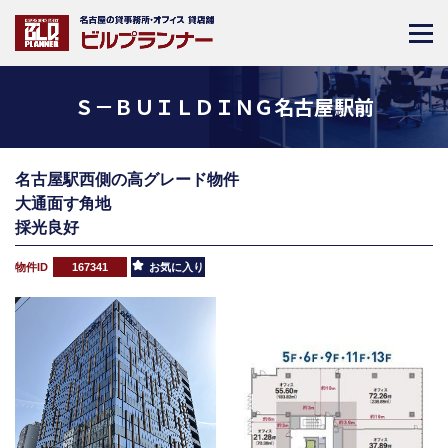
Ｓ－ＢＵＩＬＤＩＮＧ名古屋駅前
名古屋駅西側の高グレード物件
大通面す角地
採光良好
物件ID
167341
お気に入り