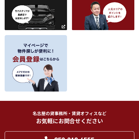
約後の管理・アフターサービス実施のため利用します。
条件を追加
当社は、当社の他の不動産物件におけるサービスの紹介並びにお客様にとって
有用と思われる当社提携先の商品・サービス等を紹介するためのダイレクトメ
～
ールの発送等のために、お宮様の個人情報のうち住所、氏名、電話番号、メー
ルアドレスの情報を利用させていただきます。このための利用は、お客様から
の申し出により取り止めます。
～
３．個人情報の第三者への提供
当社が保有する個人情報は、お客様との契約の履行、賃貸取引にあっては契約管
理、売買取引にあっては契約後の管理・アフターサービスの実施のため、業務の
内容に応じて、氏名、住所、電話番号、生年月日、不動産物件情報、成約情報
を、書面、郵便物、電話、インターネット、電子メール、広告媒体等で次の 1.～
11.記載の第三者に提供されます。なお、お客様からの申出がありましたら、提供
は停止いたします。
フリーワード検索
お客様から委託を受けた事項についての契約の相手方となる者、その見込者。
他の宅地建物取引業者。
インターネット広告、その他広告の掲載事業者及び団体。
指定流通機構（専属専任媒介契約、専任媒介契約が提携された場合には、宅地
建物取引業法に基づき、指定流通機構への登録及び成約情報の通知が宅地建物
名古屋の貸事務所・賃貸オフィスなど
取引業者に義務付けられます。）
お気軽にお問合せください
登記に関する司法書士、土地家屋調査士。
融資等に関する金融機関関係。
対象不動産について管理の必要がある場合における管理業者。
当社の管理が生じる場合は、管理委託契約の重要事項説明書に定める業務委託