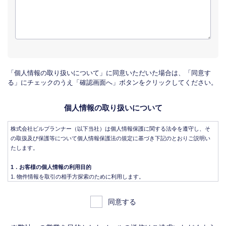
「個人情報の取り扱いについて」に同意いただいた場合は、「同意す
る」にチェックのうえ「確認画面へ」ボタンをクリックしてください。
個人情報の取り扱いについて
株式会社ビルプランナー（以下当社）は個人情報保護に関する法令を遵守し、そ
の取扱及び保護等について個人情報保護法の規定に基づき下記のとおりご説明い
たします。
1．お客様の個人情報の利用目的
物件情報を取引の相手方探索のために利用します。
物件情報をインターネット、チラシ等広告をするために利用します。
物件情報を、取引の相手方探索のため指定流通機構の物件検索システム（レイ
同意する
ンズ）に登録する場合があります。なお契約後、指定流通機構（宅地建物取引
業法により、国土交通大臣の指定を受けた機構。）に対し、成約情報（成約情
報は、成約した物件の、物件概要、契約年月日、成約価格などの情報で、氏名