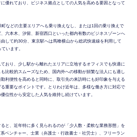
常に優れており、ビジネス拠点としての人気を高める要因となって
保町などの主要エリアへも乗り換えなし、または1回の乗り換えで
ば、六本木、汐留、新宿西口といった都内有数のビジネスゾーンへ
由して約30分、東京駅へは馬喰横山から総武快速線を利用して
っています。
れており、少し駅から離れたエリアに立地するオフィスでも快適に
スも比較的スムーズなため、国内外への移動が頻繁な法人にも適し
通勤利便性を高めると同時に、取引先の来訪時にも好印象を与える
げる重要なポイントです。とりわけ近年は、多様な働き方に対応で
の優位性から安定した人気を維持し続けています。
すると、近年特に多く見られるのが「少人数・柔軟な業務形態」を
T系ベンチャー、士業（弁護士・行政書士・社労士）、フリーラン