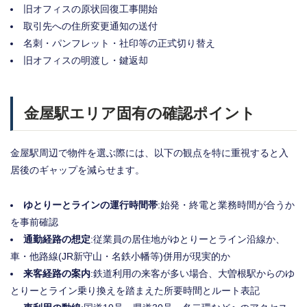
旧オフィスの原状回復工事開始
取引先への住所変更通知の送付
名刺・パンフレット・社印等の正式切り替え
旧オフィスの明渡し・鍵返却
金屋駅エリア固有の確認ポイント
金屋駅周辺で物件を選ぶ際には、以下の観点を特に重視すると入
居後のギャップを減らせます。
ゆとりーとラインの運行時間帯
:始発・終電と業務時間が合うか
を事前確認
通勤経路の想定
:従業員の居住地がゆとりーとライン沿線か、
車・他路線(JR新守山・名鉄小幡等)併用が現実的か
来客経路の案内
:鉄道利用の来客が多い場合、大曽根駅からのゆ
とりーとライン乗り換えを踏まえた所要時間とルート表記