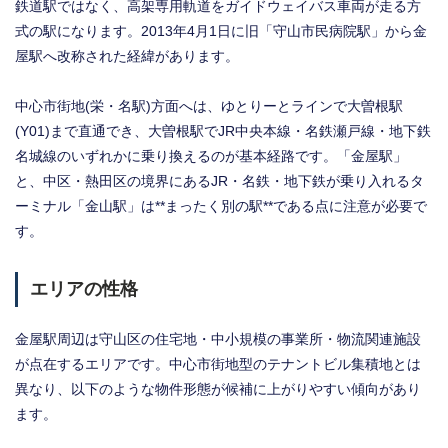
鉄道駅ではなく、高架専用軌道をガイドウェイバス車両が走る方
式の駅になります。2013年4月1日に旧「守山市民病院駅」から金
屋駅へ改称された経緯があります。
中心市街地(栄・名駅)方面へは、ゆとりーとラインで大曽根駅
(Y01)まで直通でき、大曽根駅でJR中央本線・名鉄瀬戸線・地下鉄
名城線のいずれかに乗り換えるのが基本経路です。「金屋駅」
と、中区・熱田区の境界にあるJR・名鉄・地下鉄が乗り入れるタ
ーミナル「金山駅」は**まったく別の駅**である点に注意が必要で
す。
エリアの性格
金屋駅周辺は守山区の住宅地・中小規模の事業所・物流関連施設
が点在するエリアです。中心市街地型のテナントビル集積地とは
異なり、以下のような物件形態が候補に上がりやすい傾向があり
ます。