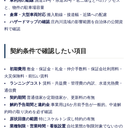
車利用の動線
:国道19号・県道30号・名二環などへのアクセス
と、物件の駐車場容量
倉庫・大型車両対応
:搬入動線・接道幅・近隣への配慮
ハザードマップの確認
:庄内川流域の影響範囲を自治体の公開資
料で確認
契約条件で確認したい項目
初期費用
:敷金・保証金・礼金・仲介手数料・保証会社利用料・
火災保険料・前払い賃料
ランニングコスト
:賃料・共益費・管理費の内訳、水道光熱費・
通信費
契約期間
:普通借家か定期借家か、更新料の有無
解約予告期間と違約金
:事業用は6か月前予告が一般的。中途解
約時の取り決めを必ず確認
原状回復の範囲
:特にスケルトン戻し特約の有無
業種制限・営業時間・看板設置
:自社業態が制限対象でないかの