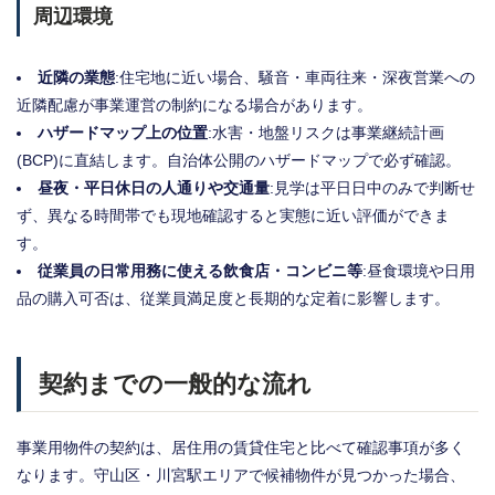
周辺環境
近隣の業態
:住宅地に近い場合、騒音・車両往来・深夜営業への
近隣配慮が事業運営の制約になる場合があります。
ハザードマップ上の位置
:水害・地盤リスクは事業継続計画
(BCP)に直結します。自治体公開のハザードマップで必ず確認。
昼夜・平日休日の人通りや交通量
:見学は平日日中のみで判断せ
ず、異なる時間帯でも現地確認すると実態に近い評価ができま
す。
従業員の日常用務に使える飲食店・コンビニ等
:昼食環境や日用
品の購入可否は、従業員満足度と長期的な定着に影響します。
契約までの一般的な流れ
事業用物件の契約は、居住用の賃貸住宅と比べて確認事項が多く
なります。守山区・川宮駅エリアで候補物件が見つかった場合、