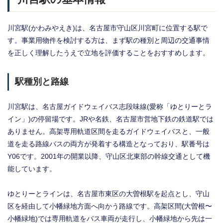
川宮駅(かわみやえき)は、名古屋市守山区川宮町に位置する駅で
す。事業用物件を検討する方は、まず駅の種別と周辺の交通事情
を正しく理解したうえで立地を評価することをおすすめします。
駅種別と路線
川宮駅は、名古屋ガイドウェイバス志段味線(愛称「ゆとりーとラ
イン」)の停留場です。JRや名鉄、名古屋市営地下鉄の鉄道駅では
ありません。高架専用軌道区間を走るガイドウェイバスと、一般
道を走る路線バスの両方が発着する構造となっており、駅番号は
Y06です。2001年の開業以降、守山区北東部の幹線交通として機
能しています。
ゆとりーとラインは、名古屋市東区の大曽根駅を起点とし、守山
区を経由して小幡緑地方面へ向かう路線です。高架区間(大曽根〜
小幡緑地)では専用軌道をバス車両が走行し、小幡緑地から先は一