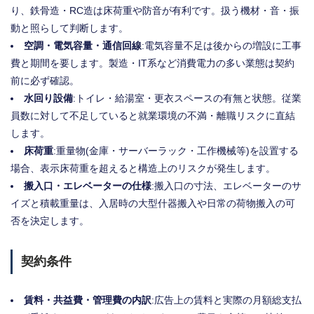
り、鉄骨造・RC造は床荷重や防音が有利です。扱う機材・音・振
動と照らして判断します。
空調・電気容量・通信回線
:電気容量不足は後からの増設に工事
費と期間を要します。製造・IT系など消費電力の多い業態は契約
前に必ず確認。
水回り設備
:トイレ・給湯室・更衣スペースの有無と状態。従業
員数に対して不足していると就業環境の不満・離職リスクに直結
します。
床荷重
:重量物(金庫・サーバーラック・工作機械等)を設置する
場合、表示床荷重を超えると構造上のリスクが発生します。
搬入口・エレベーターの仕様
:搬入口の寸法、エレベーターのサ
イズと積載重量は、入居時の大型什器搬入や日常の荷物搬入の可
否を決定します。
契約条件
賃料・共益費・管理費の内訳
:広告上の賃料と実際の月額総支払