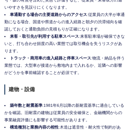
いやすさを見誤りにくくなります。
車通勤する場合の主要道路からのアクセス
:従業員の大半が車通
勤になる場合、国道や県道からの進入経路と朝夕の渋滞傾向を確
認しておくと通勤負担の見積もりが正確になります。
来客・取引先が利用する駐車スペース
:来客駐車場が確保できな
いと、打ち合わせ頻度の高い業態では取引機会を失うリスクがあ
ります。
トラック・商用車の進入経路と停車スペース
:物流・納品を伴う
業態では、大型車が接道から敷地内まで入れるか、近隣への影響
がどうかを事前確認することが必須です。
建物・設備
築年数と耐震基準
:1981年6月以降の新耐震基準に適合している
かを確認。旧耐震の建物は従業員の安全確保と、金融機関からの
事業融資評価にも影響する可能性があります。
構造種別と業務内容の相性
:木造は遮音性・耐火性で制約があ