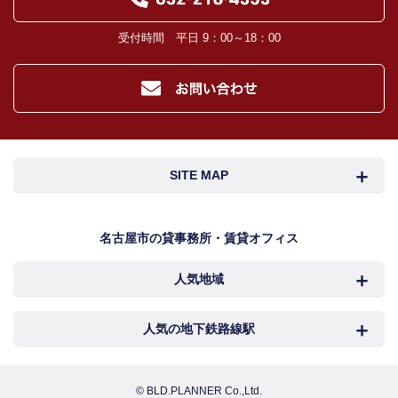
受付時間 平日 9：00～18：00
SITE MAP
名古屋市検索
名古屋市近郊検索
名古屋市の貸事務所・賃貸オフィス
人気地域
岐阜・三重検索
地図検索
NEWS
中村区
西区
人気の地下鉄路線駅
カンタン駅検索
新着物件
中区
千種区
名古屋
国際センター
© BLD.PLANNER Co.,Ltd.
おすすめ物件