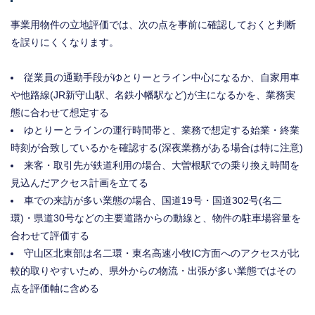
事業用物件の立地評価では、次の点を事前に確認しておくと判断
を誤りにくくなります。
従業員の通勤手段がゆとりーとライン中心になるか、自家用車
や他路線(JR新守山駅、名鉄小幡駅など)が主になるかを、業務実
態に合わせて想定する
ゆとりーとラインの運行時間帯と、業務で想定する始業・終業
時刻が合致しているかを確認する(深夜業務がある場合は特に注意)
来客・取引先が鉄道利用の場合、大曽根駅での乗り換え時間を
見込んだアクセス計画を立てる
車での来訪が多い業態の場合、国道19号・国道302号(名二
環)・県道30号などの主要道路からの動線と、物件の駐車場容量を
合わせて評価する
守山区北東部は名二環・東名高速小牧IC方面へのアクセスが比
較的取りやすいため、県外からの物流・出張が多い業態ではその
点を評価軸に含める