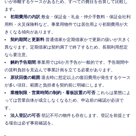
いが乖離するケースがあるため、すべての費目を合算して比較し
ます。
初期費用の内訳
:敷金・保証金・礼金・仲介手数料・保証会社利
用料・火災保険料など。事業用物件では居住用より初期費用が大
きくなる傾向があります。
契約期間と更新料
:普通借家か定期借家かで更新の扱いが大きく
異なります。定期借家は契約満了で終了するため、長期利用想定
なら要注意。
解約予告期間
:事業用では6か月予告が一般的です。予告期間中
の賃料負担を見込んで事業計画を立てる必要があります。
原状回復の範囲
:退去時に想定以上の復旧費用が発生するケース
が多い項目。範囲と負担者を契約前に明確にします。
業種制限・営業時間の制約・看板設置の可否
:これらは業態によ
っては営業自体が成立しなくなるため、申込前の確認が必須で
す。
法人登記の可否
:登記不可の物件も存在します。登記を前提とす
る場合は必ず事前確認を。