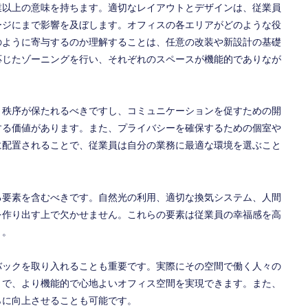
業以上の意味を持ちます。適切なレイアウトとデザインは、従業員
ージにまで影響を及ぼします。オフィスの各エリアがどのような役
のように寄与するのか理解することは、任意の改装や新設計の基礎
応じたゾーニングを行い、それぞれのスペースが機能的でありなが
と秩序が保たれるべきですし、コミュニケーションを促すための開
する価値があります。また、プライバシーを確保するための個室や
に配置されることで、従業員は自分の業務に最適な環境を選ぶこと
る要素を含むべきです。自然光の利用、適切な換気システム、人間
を作り出す上で欠かせません。これらの要素は従業員の幸福感を高
う。
バックを取り入れることも重要です。実際にその空間で働く人々の
とで、より機能的で心地よいオフィス空間を実現できます。また、
らに向上させることも可能です。